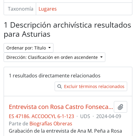
Taxonomía
Lugares
1 Descripción archivística resultados
para Asturias
Ordenar por: Título
Dirección: Clasificación en orden ascendente
1 resultados directamente relacionados
Excluir términos relacionados
Entrevista con Rosa Castro Fonseca sobre su trayectoria laboral en el ámbito del trabajo social y su labor sindical en Comisiones Obreras
Añadi
ES 47186. ACCOOCYL 6-1-123
·
UDS
·
2024-04-09
Parte de
Biografías Obreras
Grabación de la entrevista de Ana M. Peña a Rosa