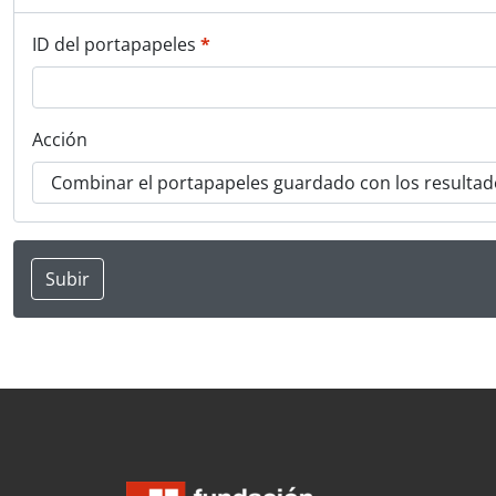
This field is required.
ID del portapapeles
*
Acción