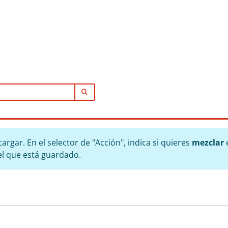
SEARCH IN BROWSE PAGE
rgar. En el selector de "Acción", indica si quieres
mezclar
e
el que está guardado.