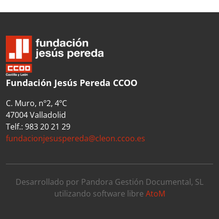
Fundación Jesús Pereda CCOO
C. Muro, nº2, 4ºC
47004 Valladolid
Telf.: 983 20 21 29
fundacionjesuspereda@cleon.ccoo.es
Desarrollado por Pandora Gestión Documental, SL
utilizando software libre
AtoM