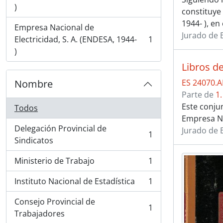
)
constituye
1944- ), en
Empresa Nacional de
Jurado de 
Electricidad, S. A. (ENDESA, 1944-
1
, 1 resultados
)
Libros d
Nombre
ES 24070.
Parte de
1
Este conju
Todos
Empresa Na
Delegación Provincial de
Jurado de 
1
, 1 resultados
Sindicatos
Ministerio de Trabajo
1
, 1 resultados
Instituto Nacional de Estadística
1
, 1 resultados
Consejo Provincial de
1
, 1 resultados
Trabajadores