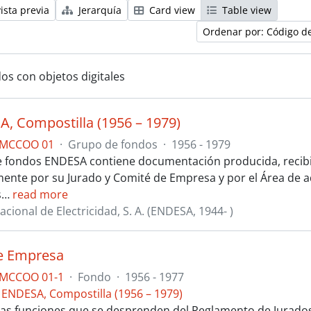
ista previa
Jerarquía
Card view
Table view
Ordenar por: Código d
os con objetos digitales
A, Compostilla (1956 – 1979)
AMCCOO 01
·
Grupo de fondos
·
1956 - 1979
e fondos ENDESA contiene documentación producida, recibid
mente por su Jurado y Comité de Empresa y por el Área de ad
s
…
read more
ional de Electricidad, S. A. (ENDESA, 1944- )
e Empresa
AMCCOO 01-1
·
Fondo
·
1956 - 1977
. ENDESA, Compostilla (1956 – 1979)
las funciones que se desprenden del Reglamento de Jurad