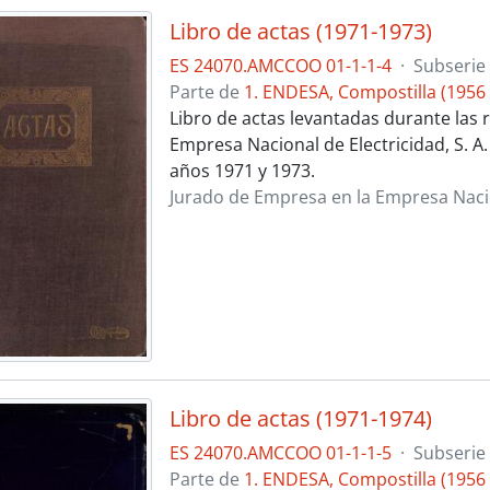
Libro de actas (1971-1973)
ES 24070.AMCCOO 01-1-1-4
·
Subserie
Parte de
1. ENDESA, Compostilla (1956 
Libro de actas levantadas durante las r
Empresa Nacional de Electricidad, S. A
años 1971 y 1973.
Jurado de Empresa en la Empresa Nacion
Libro de actas (1971-1974)
ES 24070.AMCCOO 01-1-1-5
·
Subserie
Parte de
1. ENDESA, Compostilla (1956 