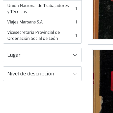
Unión Nacional de Trabajadores
1
, 1 resultados
y Técnicos
Viajes Marsans S.A
1
, 1 resultados
Vicesecretaría Provincial de
1
, 1 resultados
Ordenación Social de León
Lugar
Nivel de descripción