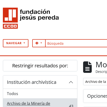
Skip to main content
Búsqueda
SEARCH OPTIONS
NAVEGAR
Mo
Restringir resultados por:
Descrip
Institución archivística
Remove filter:
Archivo de l
Todos
Opcione
Archivo de la Minería de
43