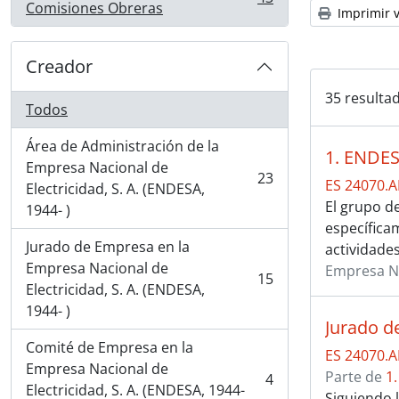
, 43 resultados
Comisiones Obreras
Imprimir v
Creador
35 resultad
Todos
Área de Administración de la
1. ENDES
Empresa Nacional de
23
ES 24070.
, 23 resultados
Electricidad, S. A. (ENDESA,
El grupo d
1944- )
específica
Jurado de Empresa en la
actividade
Empresa Nacional de
Empresa Nac
15
, 15 resultados
Electricidad, S. A. (ENDESA,
1944- )
Jurado d
Comité de Empresa en la
ES 24070.
Empresa Nacional de
Parte de
1
4
, 4 resultados
Electricidad, S. A. (ENDESA, 1944-
Siguiendo 