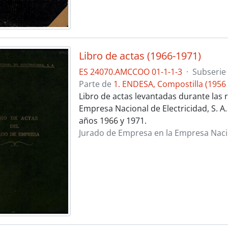
Libro de actas (1966-1971)
ES 24070.AMCCOO 01-1-1-3
·
Subserie
Parte de
1. ENDESA, Compostilla (1956 
Libro de actas levantadas durante las r
Empresa Nacional de Electricidad, S. A
años 1966 y 1971.
Jurado de Empresa en la Empresa Nacion