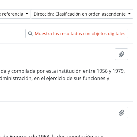
e referencia
Dirección: Clasificación en orden ascendente
Muestra los resultados con objetos digitales
Añadi
a y compilada por esta institución entre 1956 y 1979,
ministración, en el ejercicio de sus funciones y
Añadi
os de Empresa de 1953, la documentación que