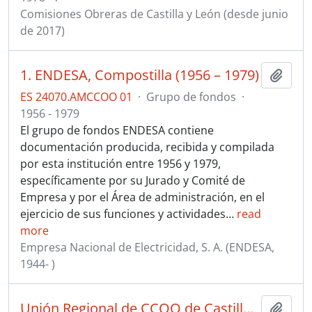
Comisiones Obreras de Castilla y León (desde junio
de 2017)
1. ENDESA, Compostilla (1956 – 1979)
Añadi
ES 24070.AMCCOO 01
·
Grupo de fondos
·
1956 - 1979
El grupo de fondos ENDESA contiene
documentación producida, recibida y compilada
por esta institución entre 1956 y 1979,
específicamente por su Jurado y Comité de
Empresa y por el Área de administración, en el
ejercicio de sus funciones y actividades
…
read
more
Empresa Nacional de Electricidad, S. A. (ENDESA,
1944- )
Unión Regional de CCOO de Castilla y León en el AGCYL
Añadi