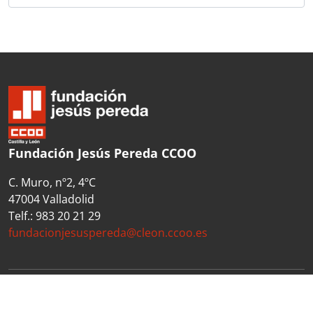
Fundación Jesús Pereda CCOO
C. Muro, nº2, 4ºC
47004 Valladolid
Telf.: 983 20 21 29
fundacionjesuspereda@cleon.ccoo.es
Desarrollado por Pandora Gestión Documental, SL
utilizando software libre
AtoM