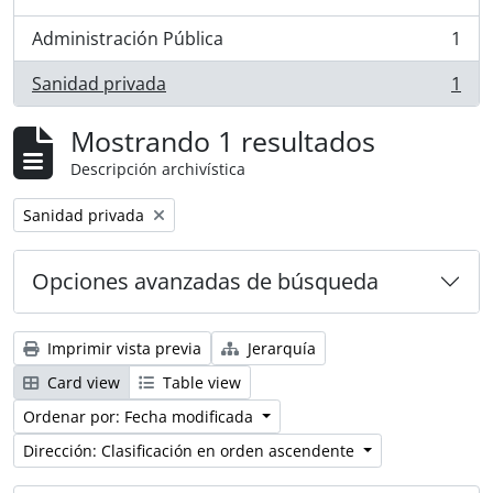
, 1 resultados
Administración Pública
1
, 1 resultados
Sanidad privada
1
, 1 resultados
Mostrando 1 resultados
Descripción archivística
Remove filter:
Sanidad privada
Opciones avanzadas de búsqueda
Imprimir vista previa
Jerarquía
Card view
Table view
Ordenar por: Fecha modificada
Dirección: Clasificación en orden ascendente