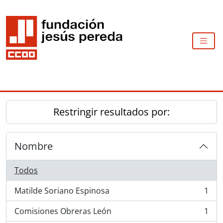
Skip to main content
TOGG
Restringir resultados por:
Nombre
Todos
Matilde Soriano Espinosa
1
, 1 resultados
Comisiones Obreras León
1
, 1 resultados