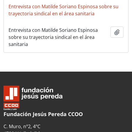
Entrevista con Matilde Soriano Espinosa sobre su
trayectoria sindical en el área sanitaria
Entrevista con Matilde Soriano Espinosa
Añadi
sobre su trayectoria sindical en el área
sanitaria
Fundación Jesús Pereda CCOO
C. Muro, nº2, 4ºC