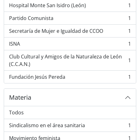
Hospital Monte San Isidro (León)
1
, 1 resultados
Partido Comunista
1
, 1 resultados
Secretaría de Mujer e Igualdad de CCOO
1
, 1 resultados
ISNA
1
, 1 resultados
Club Cultural y Amigos de la Naturaleza de León
1
, 1 resultados
(C.C.A.N.)
Fundación Jesús Pereda
1
, 1 resultados
Materia
Todos
Sindicalismo en el área sanitaria
1
, 1 resultados
Movimiento feminista
1