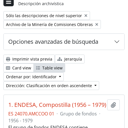
Descripción archivística
Remove filter:
Sólo las descripciones de nivel superior
Remove filter:
Archivo de la Minería de Comisiones Obreras
Opciones avanzadas de búsqueda
Imprimir vista previa
Jerarquía
Card view
Table view
Ordenar por: Identificador
Dirección: Clasificación en orden ascendente
1. ENDESA, Compostilla (1956 – 1979)
Añadi
ES 24070.AMCCOO 01
·
Grupo de fondos
·
1956 - 1979
El grupo de fondos ENDESA contiene