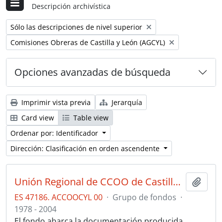
Descripción archivística
Remove filter:
Sólo las descripciones de nivel superior
Remove filter:
Comisiones Obreras de Castilla y León (AGCYL)
Opciones avanzadas de búsqueda
Imprimir vista previa
Jerarquía
Card view
Table view
Ordenar por: Identificador
Dirección: Clasificación en orden ascendente
Unión Regional de CCOO de Castilla y León en el AGCYL
Añadi
ES 47186. ACCOOCYL 00
·
Grupo de fondos
·
1978 - 2004
El fondo abarca la documentación producida,