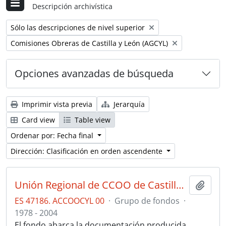
Descripción archivística
Remove filter:
Sólo las descripciones de nivel superior
Remove filter:
Comisiones Obreras de Castilla y León (AGCYL)
Opciones avanzadas de búsqueda
Imprimir vista previa
Jerarquía
Card view
Table view
Ordenar por: Fecha final
Dirección: Clasificación en orden ascendente
Unión Regional de CCOO de Castilla y León en el AGCYL
Añadi
ES 47186. ACCOOCYL 00
·
Grupo de fondos
·
1978 - 2004
El fondo abarca la documentación producida,